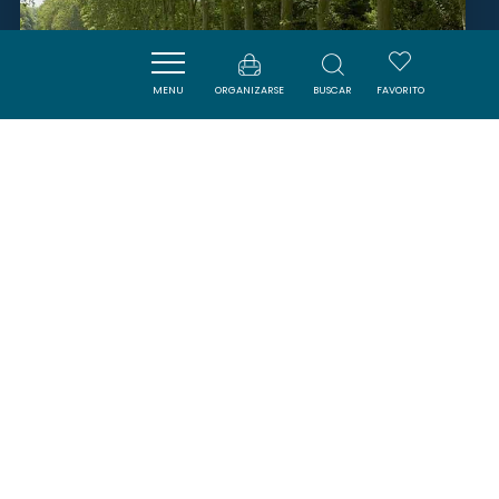
MENU
ORGANIZARSE
BUSCAR
FAVORITO
RIVERLY
ARGENS-MINERVOIS