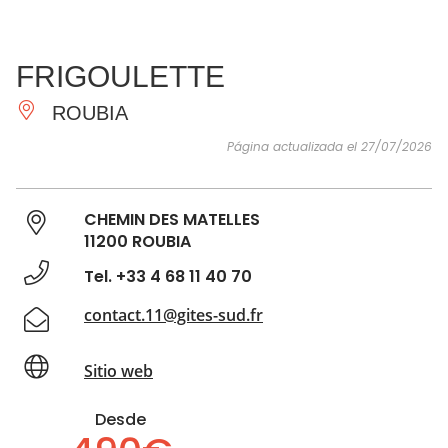
VER Y
IMPRESCINDIBLES
INSPIRACIONES
AGE
FRIGOULETTE
HACER
ROUBIA
Página actualizada el 27/07/2026
CHEMIN DES MATELLES
11200 ROUBIA
Tel. +33 4 68 11 40 70
contact.11@gites-sud.fr
Sitio web
Desde