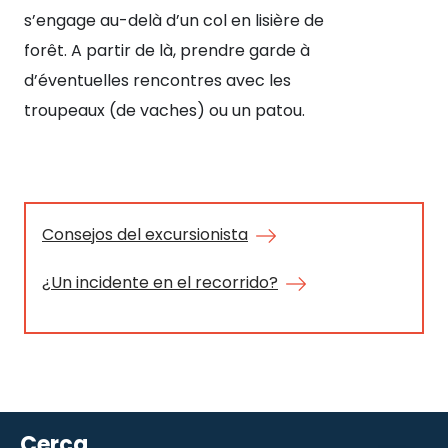
s’engage au-delà d’un col en lisière de
d’ê
forêt. A partir de là, prendre garde à
To
d’éventuelles rencontres avec les
troupeaux (de vaches) ou un patou.
Consejos del excursionista
¿Un incidente en el recorrido?
Cerca