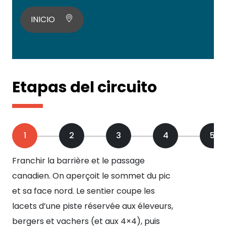
INICIO
Etapas del circuito
1
2
3
4
5
Franchir la barrière et le passage
Par
canadien. On aperçoit le sommet du pic
sur
et sa face nord. Le sentier coupe les
Le 
lacets d’une piste réservée aux éleveurs,
pou
bergers et vachers (et aux 4×4), puis
sèc