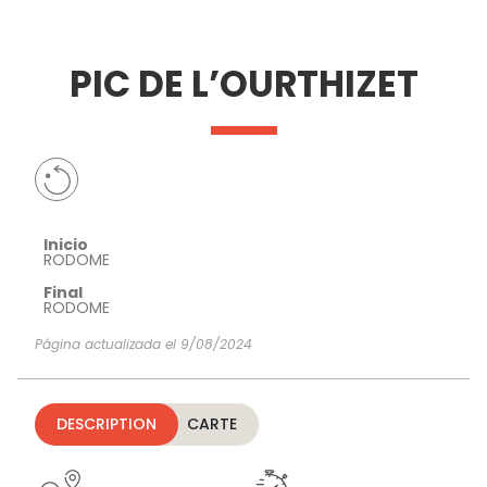
VER Y
IMPRESCINDIBLES
INSPIRACIONES
AGE
PIC DE L’OURTHIZET
HACER
Inicio
RODOME
Final
RODOME
Página actualizada el 9/08/2024
DESCRIPTION
CARTE