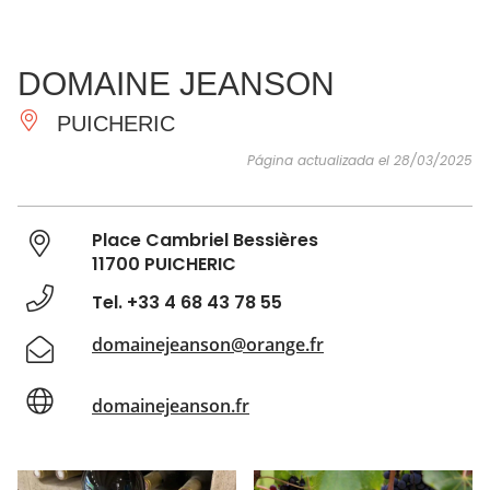
VER Y
IMPRESCINDIBLES
INSPIRACIONES
AGE
DOMAINE JEANSON
HACER
PUICHERIC
Página actualizada el 28/03/2025
Place Cambriel Bessières
11700 PUICHERIC
Tel. +33 4 68 43 78 55
domainejeanson@orange.fr
domainejeanson.fr