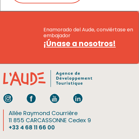
Enamorado del Aude, conviértase en
embajador
¡Únase a nosotros!
Allée Raymond Courrière
11 855 CARCASSONNE Cedex 9
+33 4 68 11 66 00