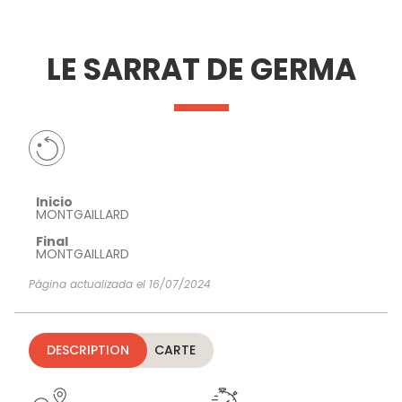
VER Y
IMPRESCINDIBLES
INSPIRACIONES
AGE
LE SARRAT DE GERMA
HACER
Inicio
MONTGAILLARD
Final
MONTGAILLARD
Página actualizada el 16/07/2024
DESCRIPTION
CARTE