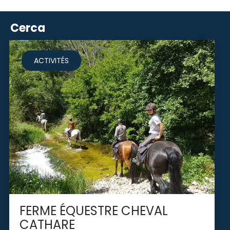
Sa
Cerca
att
nou
pou
ACTIVITÉS
inv
des
crê
FERME ÉQUESTRE CHEVAL
CATHARE