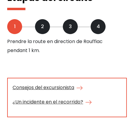
1
2
3
4
Prendre la route en direction de Rouffiac
On 
pendant 1 km.
gau
de
ens
loc
ave
Consejos del excursionista
rep
¿Un incidente en el recorrido?
arr
ch
pat
pa