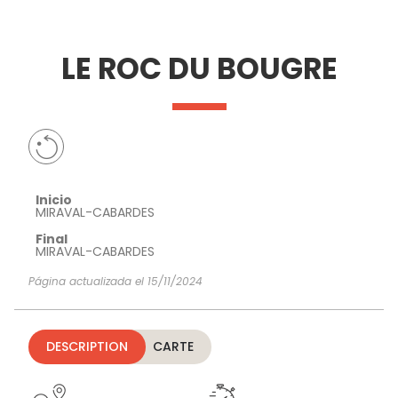
VER Y
IMPRESCINDIBLES
INSPIRACIONES
AGE
LE ROC DU BOUGRE
HACER
Inicio
MIRAVAL-CABARDES
Final
MIRAVAL-CABARDES
Página actualizada el 15/11/2024
DESCRIPTION
CARTE