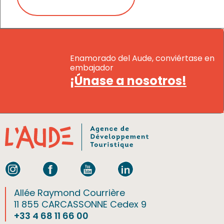
Enamorado del Aude, conviértase en
embajador
¡Únase a nosotros!
Allée Raymond Courrière
11 855 CARCASSONNE Cedex 9
+33 4 68 11 66 00