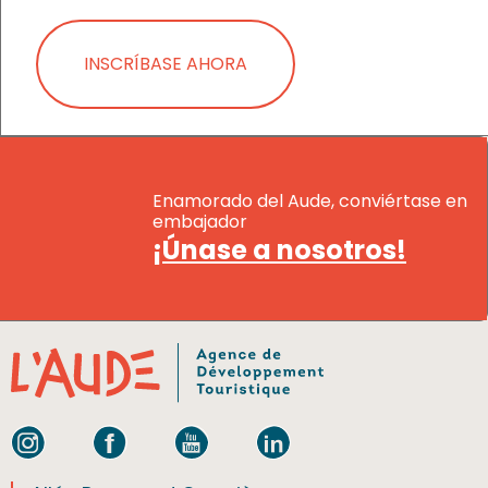
INSCRÍBASE AHORA
Enamorado del Aude, conviértase en
embajador
¡Únase a nosotros!