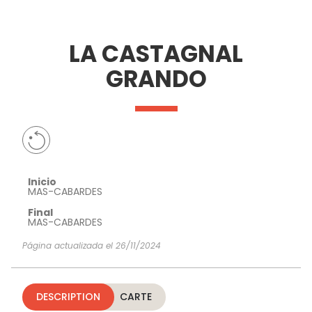
VER Y
IMPRESCINDIBLES
INSPIRACIONES
AGE
LA CASTAGNAL
HACER
GRANDO
Inicio
MAS-CABARDES
Final
MAS-CABARDES
Página actualizada el 26/11/2024
DESCRIPTION
CARTE