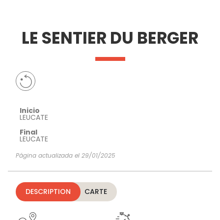
VER Y
IMPRESCINDIBLES
INSPIRACIONES
AGE
LE SENTIER DU BERGER
HACER
Inicio
LEUCATE
Final
LEUCATE
Página actualizada el 29/01/2025
DESCRIPTION
CARTE