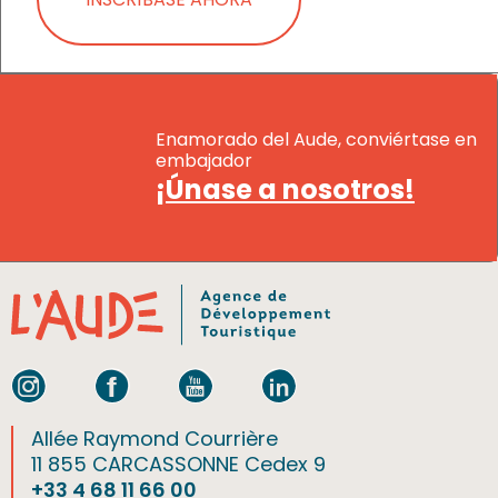
Enamorado del Aude, conviértase en
embajador
¡Únase a nosotros!
Allée Raymond Courrière
11 855 CARCASSONNE Cedex 9
+33 4 68 11 66 00