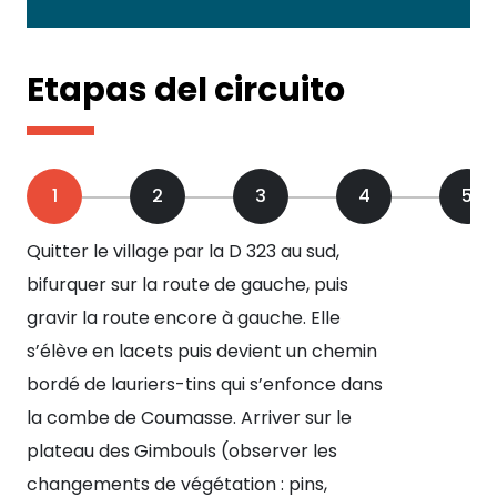
Etapas del circuito
1
2
3
4
5
Quitter le village par la D 323 au sud,
Lai
bifurquer sur la route de gauche, puis
ten
gravir la route encore à gauche. Elle
pa
s’élève en lacets puis devient un chemin
de
bordé de lauriers-tins qui s’enfonce dans
d’u
la combe de Coumasse. Arriver sur le
cel
plateau des Gimbouls (observer les
spe
changements de végétation : pins,
for