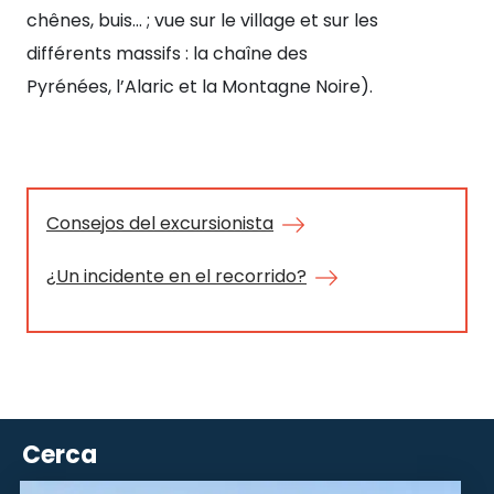
chênes, buis… ; vue sur le village et sur les
par
différents massifs : la chaîne des
Pyrénées, l’Alaric et la Montagne Noire).
Consejos del excursionista
¿Un incidente en el recorrido?
Cerca