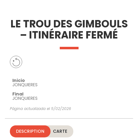
VER Y
IMPRESCINDIBLES
INSPIRACIONES
AGE
LE TROU DES GIMBOULS
HACER
– ITINÉRAIRE FERMÉ
Inicio
JONQUIERES
Final
JONQUIERES
Página actualizada el 5/02/2026
DESCRIPTION
CARTE