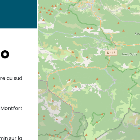
to
dre au sud
 Montfort
in sur la