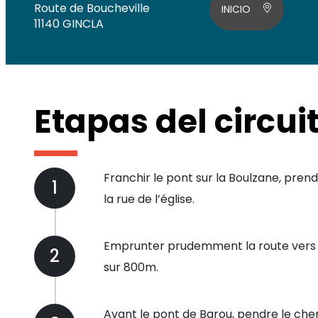
Route de Boucheville
INICIO
11140 GINCLA
Etapas del circui
Franchir le pont sur la Boulzane, pren
1
la rue de l’église.
Emprunter prudemment la route vers
2
sur 800m.
Avant le pont de Barou, pendre le chem