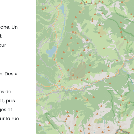
uche. Un
t
our
. Des «
as de
t, puis
ges et
ur la rue