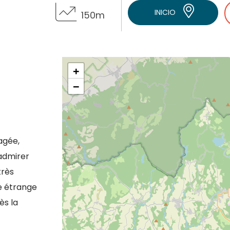
INICIO
150m
+
−
agée,
admirer
très
ne étrange
ès la