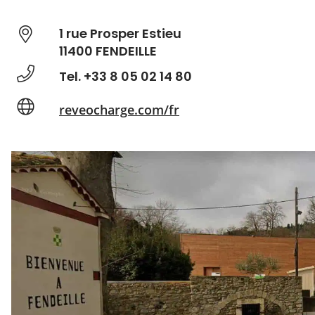
1 rue Prosper Estieu
11400 FENDEILLE
Tel. +33 8 05 02 14 80
reveocharge.com/fr