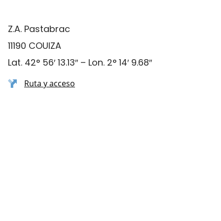
Z.A. Pastabrac
11190 COUIZA
Lat. 42° 56′ 13.13″ – Lon. 2° 14′ 9.68″
Ruta y acceso