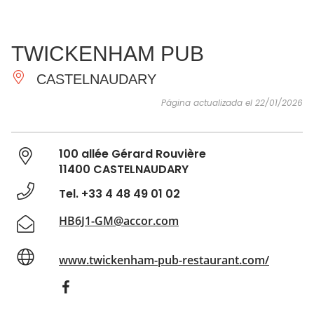
VER Y
IMPRESCINDIBLES
INSPIRACIONES
AGE
TWICKENHAM PUB
HACER
CASTELNAUDARY
Página actualizada el 22/01/2026
100 allée Gérard Rouvière
11400 CASTELNAUDARY
Tel. +33 4 48 49 01 02
HB6J1-GM@accor.com
www.twickenham-pub-restaurant.com/