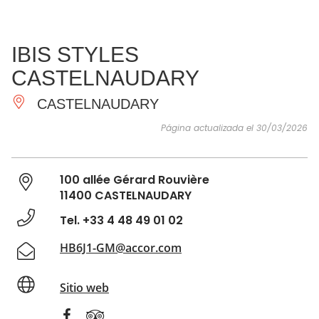
VER Y
IMPRESCINDIBLES
INSPIRACIONES
AGE
IBIS STYLES
HACER
CASTELNAUDARY
CASTELNAUDARY
Página actualizada el 30/03/2026
100 allée Gérard Rouvière
11400 CASTELNAUDARY
Tel. +33 4 48 49 01 02
HB6J1-GM@accor.com
Sitio web