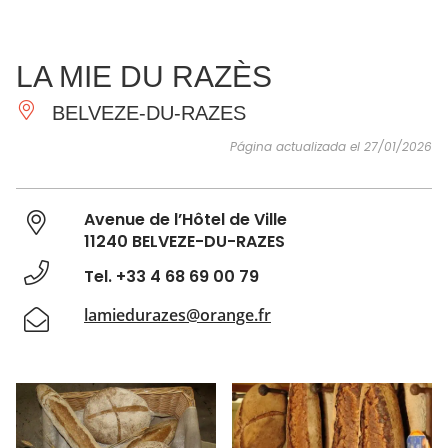
VER Y
IMPRESCINDIBLES
INSPIRACIONES
AGE
LA MIE DU RAZÈS
HACER
BELVEZE-DU-RAZES
Página actualizada el 27/01/2026
Avenue de l’Hôtel de Ville
11240 BELVEZE-DU-RAZES
Tel. +33 4 68 69 00 79
lamiedurazes@orange.fr