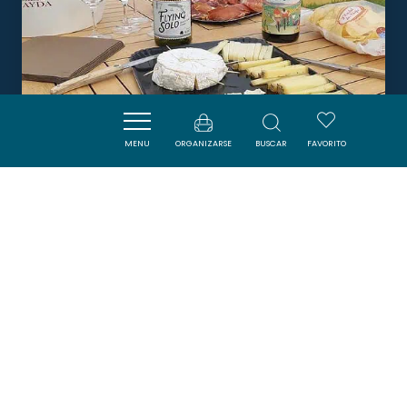
MENU
ORGANIZARSE
BUSCAR
FAVORITO
DOMAINE GAYDA - CÔTÉ
RESTO
BRUGAIROLLES
DORMIR