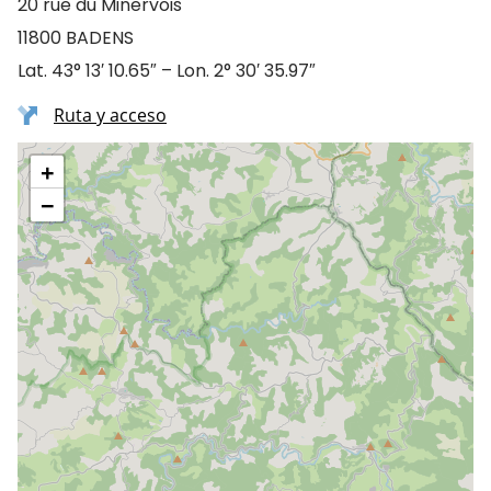
20 rue du Minervois
11800 BADENS
Lat. 43° 13′ 10.65″ – Lon. 2° 30′ 35.97″
Ruta y acceso
+
−