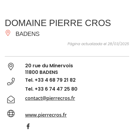
VER Y
IMPRESCINDIBLES
INSPIRACIONES
AGE
DOMAINE PIERRE CROS
HACER
BADENS
Página actualizada el 28/03/2025
20 rue du Minervois
11800 BADENS
Tel. +33 4 68 79 21 82
Tel. +33 6 74 47 25 80
contact@pierrecros.fr
www.pierrecros.fr