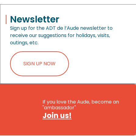
Newsletter
Sign up for the ADT de l’Aude newsletter to
receive our suggestions for holidays, visits,
outings, etc.
SIGN UP NOW
If you love the Aude, become an
"ambassador"
Join us!