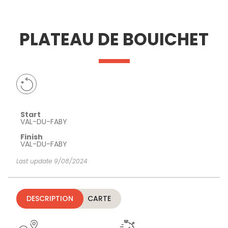
SEE
ESSENTIAL
AND
INSPIRATIONS
AGENDA
PLATEAU DE BOUICHET
DO
Start
VAL-DU-FABY
Finish
VAL-DU-FABY
Last update 9/08/2024
DESCRIPTION
CARTE