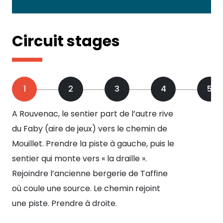
Circuit stages
1
2
3
4
5
A Rouvenac, le sentier part de l’autre rive
Sui
du Faby (aire de jeux) vers le chemin de
» s
Mouillet. Prendre la piste à gauche, puis le
pât
sentier qui monte vers « la draille ».
pla
Rejoindre l’ancienne bergerie de Taffine
en 
où coule une source. Le chemin rejoint
une piste. Prendre à droite.