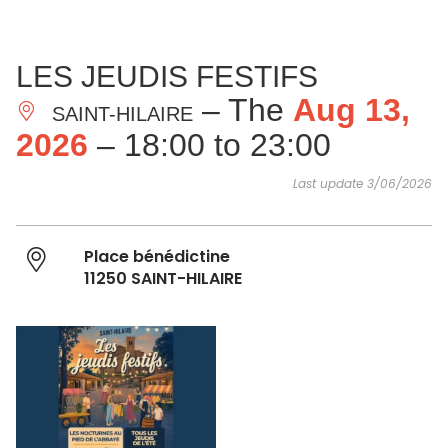
SEE
ESSENTIAL
AND
INSPIRATIONS
AGENDA
LES JEUDIS FESTIFS
DO
– The
Aug 13,
SAINT-HILAIRE
2026
– 18:00 to 23:00
Last update 3/06/2026
Place bénédictine
11250 SAINT-HILAIRE