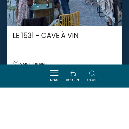
LE 1531 - CAVE À VIN
SAINT-HILAIRE
MENU
ORGANIZE
SEARCH
DORMIR