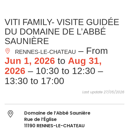
SEE
ESSENTIAL
AND
INSPIRATIONS
AGENDA
VITI FAMILY- VISITE GUIDÉE
DO
DU DOMAINE DE L’ABBÉ
SAUNIÈRE
– From
RENNES-LE-CHATEAU
Jun 1, 2026
to
Aug 31,
2026
– 10:30 to 12:30 –
13:30 to 17:00
Last update 27/05/2026
Domaine de l’Abbé Saunière
Rue de l’Église
11190 RENNES-LE-CHATEAU