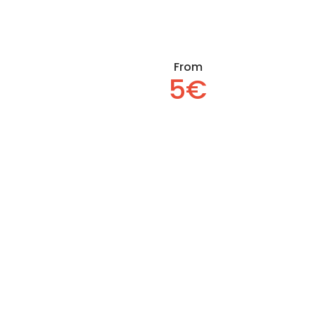
From
5€