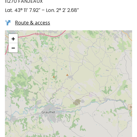
11270 FANJEAUX
Lat. 43° 11′ 7.92″ – Lon. 2° 2′ 2.68″
Route & access
+
−