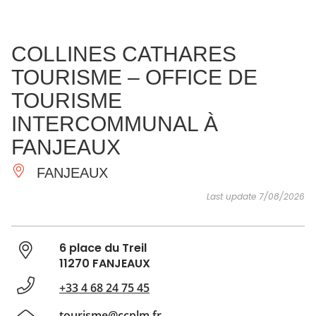
SEE
ESSENTIAL
AND
INSPIRATIONS
AGENDA
COLLINES CATHARES
DO
TOURISME – OFFICE DE
TOURISME
INTERCOMMUNAL À
FANJEAUX
FANJEAUX
Last update 7/08/2026
6 place du Treil
11270 FANJEAUX
+33 4 68 24 75 45
tourisme@ccplm.fr