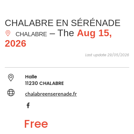
SEE
ESSENTIAL
AND
INSPIRATIONS
AGENDA
CHALABRE EN SÉRÉNADE
DO
– The
Aug 15,
CHALABRE
2026
Last update 29/05/2026
Halle
11230 CHALABRE
chalabreenserenade.fr
Free