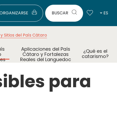
ORGANIZARSE
BUSCAR
ES
y Sitios del País Cátaro
aís
Aplicaciones del País
¿Qué es el
o
Cátaro y Fortalezas
catarismo?
les
Reales del Languedoc
dos
sibles para