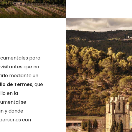
documentales para
visitantes que no
irlo mediante un
illo de Termes
, que
lo en la
ocumental se
an y donde
 personas con