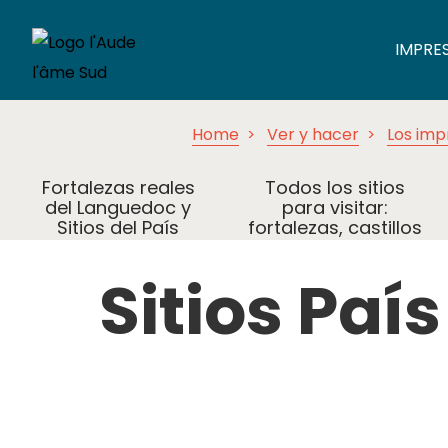
IMPRE
Home
Ver y hacer
Los imp
Fortalezas reales
Todos los sitios
del Languedoc y
para visitar:
Sitios del País
fortalezas, castillos
Cátaro
y abadías
Sitios Paí