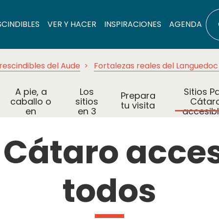
SCINDIBLES
VER Y HACER
INSPIRACIONES
AGENDA
rescindibles del Aude
Fortalezas reales del Languedoc 
A pie, a
Los
Sitios P
Prepara
caballo o
sitios
Cátar
tu visita
en
en 3
accesib
bicicleta
días
para to
s Cátaro acce
todos