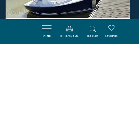
DOMAINE SAINTE MARTHE
MENU
ORGANIZARSE
BUSCAR
FAVORITO
NARBONNE
SAVOURER