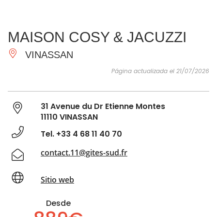
VER Y
IMPRESCINDIBLES
INSPIRACIONES
AGE
MAISON COSY & JACUZZI
HACER
VINASSAN
Página actualizada el 21/07/2026
31 Avenue du Dr Etienne Montes
11110 VINASSAN
Tel. +33 4 68 11 40 70
contact.11@gites-sud.fr
Sitio web
Desde