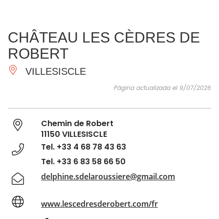
VER Y
IMPRESCINDIBLES
INSPIRACIONES
AGE
CHÂTEAU LES CÈDRES DE
HACER
ROBERT
VILLESISCLE
Página actualizada el 9/07/2026
Chemin de Robert
11150 VILLESISCLE
Tel. +33 4 68 78 43 63
Tel. +33 6 83 58 66 50
delphine.sdelaroussiere@gmail.com
www.lescedresderobert.com/fr