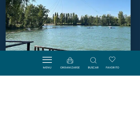
MENU
ORGANIZARSE
BUSCAR
FAVORITO
TÉLÉSKI NAUTIQUE BRAM
BRAM
SAVOURER