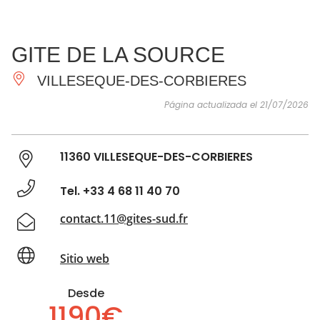
VER Y
IMPRESCINDIBLES
INSPIRACIONES
AGE
GITE DE LA SOURCE
HACER
VILLESEQUE-DES-CORBIERES
Página actualizada el 21/07/2026
11360 VILLESEQUE-DES-CORBIERES
Tel. +33 4 68 11 40 70
contact.11@gites-sud.fr
Sitio web
Desde
1190€