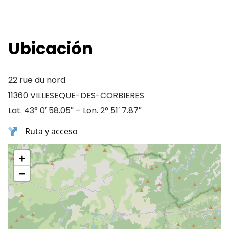
Ubicación
22 rue du nord
11360 VILLESEQUE-DES-CORBIERES
Lat. 43° 0′ 58.05″ – Lon. 2° 51′ 7.87″
Ruta y acceso
+
−