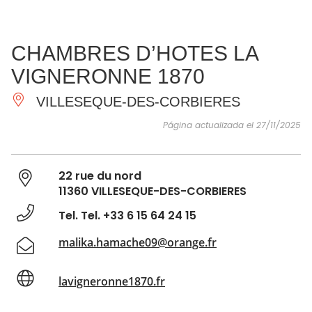
VER Y
IMPRESCINDIBLES
INSPIRACIONES
AGE
CHAMBRES D’HOTES LA
HACER
VIGNERONNE 1870
VILLESEQUE-DES-CORBIERES
Página actualizada el 27/11/2025
22 rue du nord
11360 VILLESEQUE-DES-CORBIERES
Tel. Tel. +33 6 15 64 24 15
malika.hamache09@orange.fr
lavigneronne1870.fr