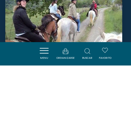
MENU
ORGANIZARSE
BUSCAR
FAVORITO
LES FILS DE NATCHEZ
TERMES
SAVOURER