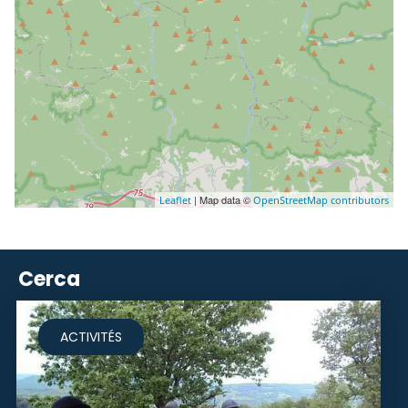
| Map data ©
Leaflet
OpenStreetMap contributors
Cerca
ACTIVITÉS