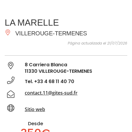
VER Y
IMPRESCINDIBLES
INSPIRACIONES
AGE
LA MARELLE
HACER
VILLEROUGE-TERMENES
Página actualizada el 21/07/2026
8 Carriera Blanca
11330 VILLEROUGE-TERMENES
Tel. +33 4 68 11 40 70
contact.11@gites-sud.fr
Sitio web
Desde