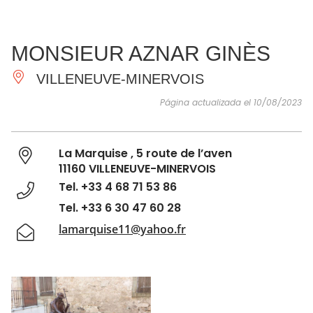
VER Y
IMPRESCINDIBLES
INSPIRACIONES
AGE
MONSIEUR AZNAR GINÈS
HACER
VILLENEUVE-MINERVOIS
Página actualizada el 10/08/2023
La Marquise , 5 route de l’aven
11160 VILLENEUVE-MINERVOIS
Tel. +33 4 68 71 53 86
Tel. +33 6 30 47 60 28
lamarquise11@yahoo.fr