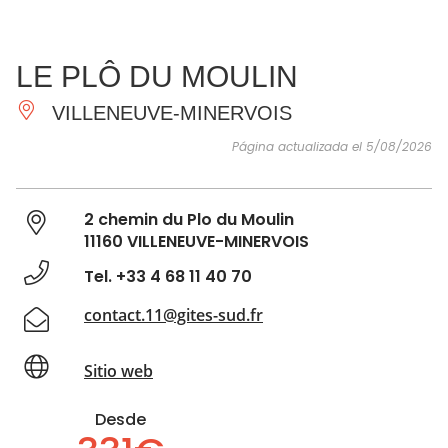
VER Y
IMPRESCINDIBLES
INSPIRACIONES
AGE
LE PLÔ DU MOULIN
HACER
VILLENEUVE-MINERVOIS
Página actualizada el 5/08/2026
2 chemin du Plo du Moulin
11160 VILLENEUVE-MINERVOIS
Tel. +33 4 68 11 40 70
contact.11@gites-sud.fr
Sitio web
Desde