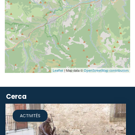
| Map data ©
Leaflet
OpenStreetMap contributors
Cerca
ACTIVITÉS