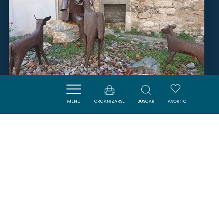
MENU
ORGANIZARSE
BUSCAR
FAVORITO
MONSIEUR AZNAR GINÈS
VILLENEUVE-MINERVOIS
SAVOURER