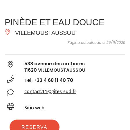
VER Y
IMPRESCINDIBLES
INSPIRACIONES
AGE
PINÈDE ET EAU DOUCE
HACER
VILLEMOUSTAUSSOU
Página actualizada el 26/11/2025
538 avenue des cathares
11620 VILLEMOUSTAUSSOU
Tel. +33 4 68 11 40 70
contact.11@gites-sud.fr
Sitio web
RESERVA