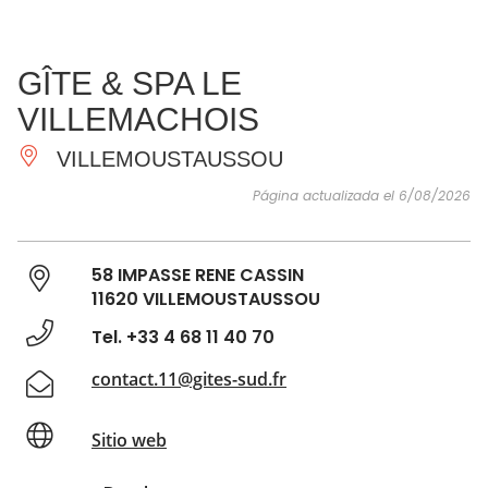
VER Y
IMPRESCINDIBLES
INSPIRACIONES
AGE
GÎTE & SPA LE
HACER
VILLEMACHOIS
VILLEMOUSTAUSSOU
Página actualizada el 6/08/2026
58 IMPASSE RENE CASSIN
11620 VILLEMOUSTAUSSOU
Tel. +33 4 68 11 40 70
contact.11@gites-sud.fr
Sitio web