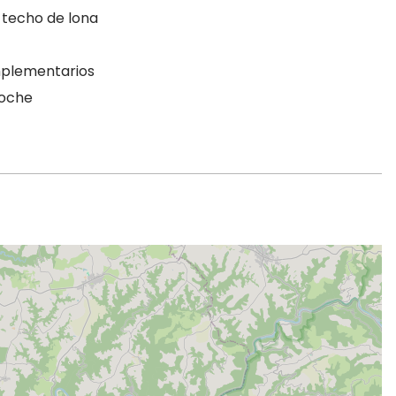
 techo de lona
mplementarios
noche