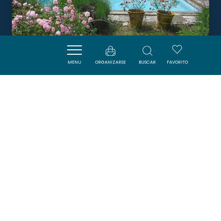
MENU
ORGANIZARSE
BUSCAR
FAVORITO
MEYNIÈRE
CONQUES-SUR-ORBIEL
Boletín
Suscríbase al boletín de ADT de l’Aude para
recibir nuestras sugerencias de vacaciones,