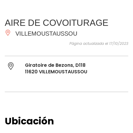
VER Y
IMPRESCINDIBLES
INSPIRACIONES
AGE
AIRE DE COVOITURAGE
HACER
VILLEMOUSTAUSSOU
Página actualizada el 17/10/2023
Giratoire de Bezons, D118
11620 VILLEMOUSTAUSSOU
Ubicación