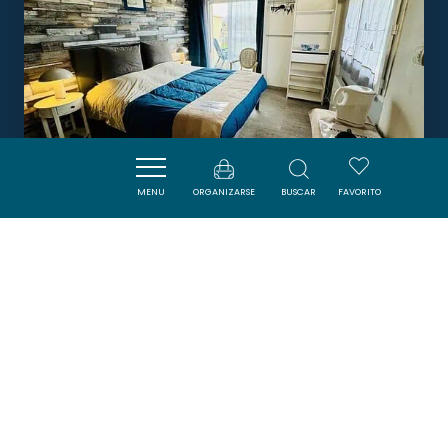
MENU
ORGANIZARSE
BUSCAR
FAVORITO
LA CAZABANELLE - CABARDÈS
VILLEGLY