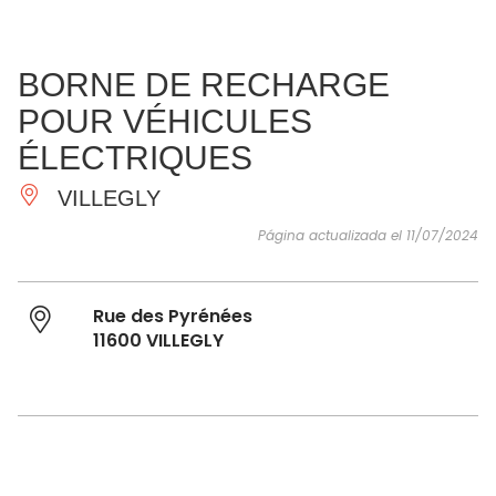
VER Y
IMPRESCINDIBLES
INSPIRACIONES
AGE
BORNE DE RECHARGE
HACER
POUR VÉHICULES
ÉLECTRIQUES
VILLEGLY
Página actualizada el 11/07/2024
Rue des Pyrénées
11600 VILLEGLY