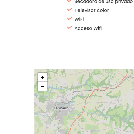
Secadora de uso privado
Televisor color
WiFi
Acceso Wifi
+
−