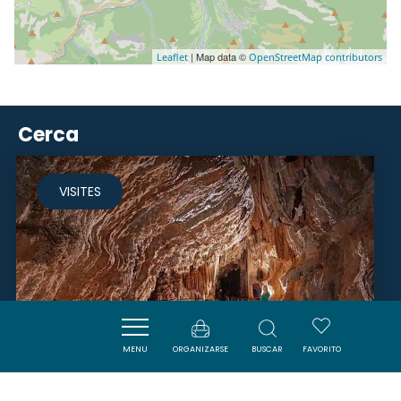
| Map data ©
Leaflet
OpenStreetMap contributors
Cerca
VISITES
MENU
ORGANIZARSE
BUSCAR
FAVORITO