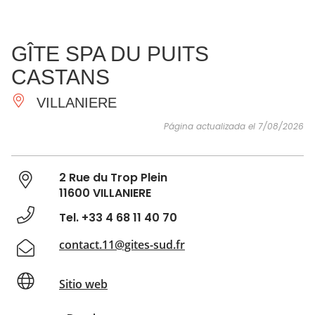
VER Y
IMPRESCINDIBLES
INSPIRACIONES
AGE
GÎTE SPA DU PUITS
HACER
CASTANS
VILLANIERE
Página actualizada el 7/08/2026
2 Rue du Trop Plein
11600 VILLANIERE
Tel. +33 4 68 11 40 70
contact.11@gites-sud.fr
Sitio web