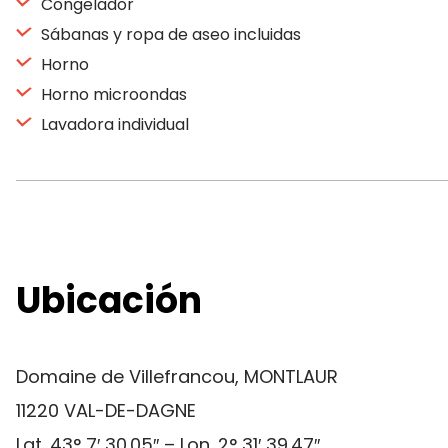
Congelador
Sábanas y ropa de aseo incluidas
Horno
Horno microondas
Lavadora individual
Ubicación
Domaine de Villefrancou, MONTLAUR
11220 VAL-DE-DAGNE
Lat. 43° 7′ 30.05″ – Lon. 2° 31′ 39.47″