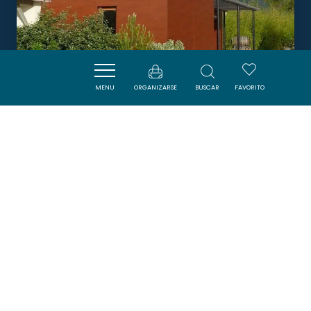
MENU
ORGANIZARSE
BUSCAR
FAVORITO
AIRE DE STATIONNEMENT POUR
CAMPING-CARS - CHÂTEAU
WIALA
TUCHAN
Boletín
Suscríbase al boletín de ADT de l’Aude para
recibir nuestras sugerencias de vacaciones,