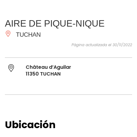
VER Y
IMPRESCINDIBLES
INSPIRACIONES
AGE
AIRE DE PIQUE-NIQUE
HACER
TUCHAN
Página actualizada el 30/11/2022
Château d’Aguilar
11350 TUCHAN
Ubicación