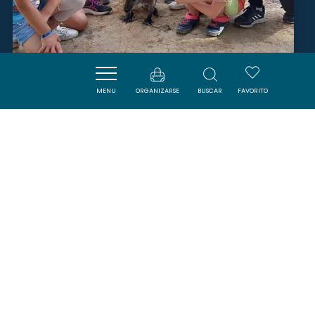
LE PARC AUSTRALIEN
MENU
ORGANIZARSE
BUSCAR
FAVORITO
CARCASSONNE
SAVOURER