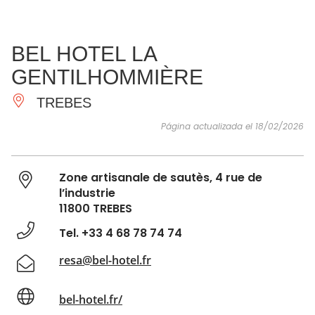
VER Y
IMPRESCINDIBLES
INSPIRACIONES
AGE
BEL HOTEL LA
HACER
GENTILHOMMIÈRE
TREBES
Página actualizada el 18/02/2026
Zone artisanale de sautès, 4 rue de
l’industrie
11800 TREBES
Tel. +33 4 68 78 74 74
resa@bel-hotel.fr
bel-hotel.fr/