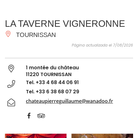
VER Y
IMPRESCINDIBLES
INSPIRACIONES
AGE
LA TAVERNE VIGNERONNE
HACER
TOURNISSAN
Página actualizada el 7/08/2026
1 montée du château
11220 TOURNISSAN
Tel. +33 4 68 44 06 91
Tel. +33 6 38 68 07 29
chateaupierreguillaume@wanadoo.fr