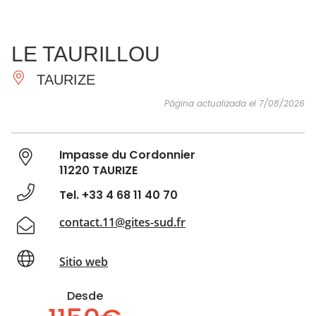
VER Y
IMPRESCINDIBLES
INSPIRACIONES
AGE
LE TAURILLOU
HACER
TAURIZE
Página actualizada el 7/08/2026
Impasse du Cordonnier
11220 TAURIZE
Tel. +33 4 68 11 40 70
contact.11@gites-sud.fr
Sitio web
Desde