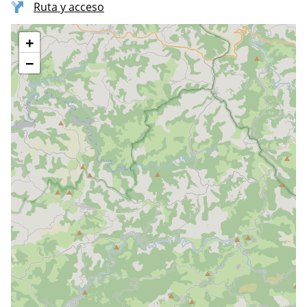
Ruta y acceso
+
−