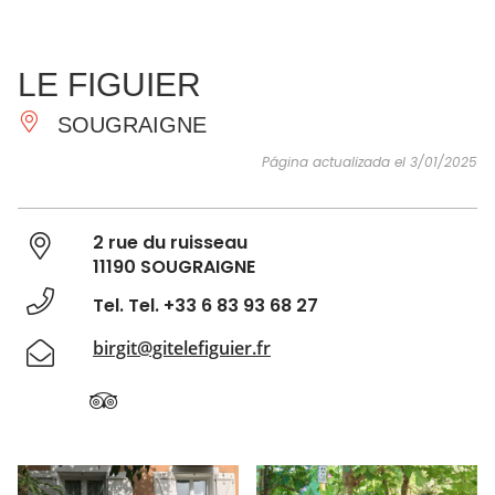
VER Y
IMPRESCINDIBLES
INSPIRACIONES
AGE
LE FIGUIER
HACER
SOUGRAIGNE
Página actualizada el 3/01/2025
2 rue du ruisseau
11190 SOUGRAIGNE
Tel. Tel. +33 6 83 93 68 27
birgit@gitelefiguier.fr