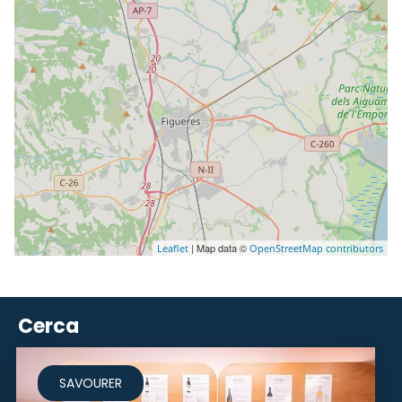
| Map data ©
Leaflet
OpenStreetMap contributors
Cerca
SAVOURER