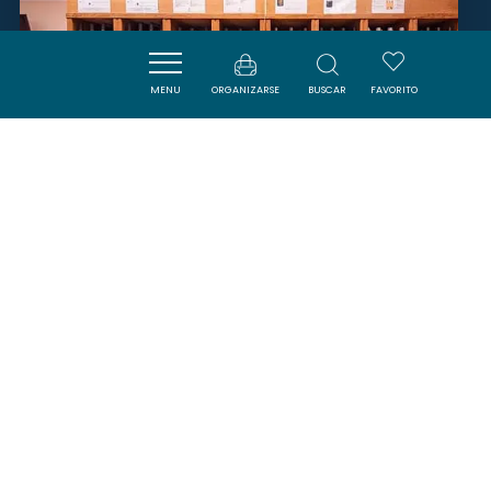
MENU
ORGANIZARSE
BUSCAR
FAVORITO
TERRA VINEA
PORTEL-DES-CORBIERES