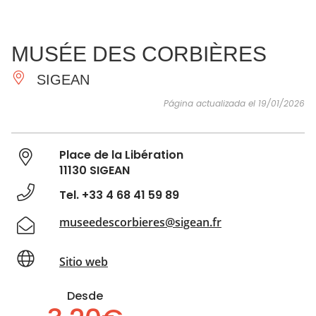
VER Y
IMPRESCINDIBLES
INSPIRACIONES
AGE
MUSÉE DES CORBIÈRES
HACER
SIGEAN
Página actualizada el 19/01/2026
Place de la Libération
11130 SIGEAN
Tel. +33 4 68 41 59 89
museedescorbieres@sigean.fr
Sitio web
Desde