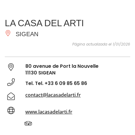
VER Y
IMPRESCINDIBLES
INSPIRACIONES
AGE
LA CASA DEL ARTI
HACER
SIGEAN
Página actualizada el 1/01/2026
80 avenue de Port la Nouvelle
11130 SIGEAN
Tel. Tel. +33 6 09 85 65 86
contact@lacasadelarti.fr
www.lacasadelarti.fr