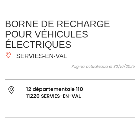
VER Y
IMPRESCINDIBLES
INSPIRACIONES
AGE
BORNE DE RECHARGE
HACER
POUR VÉHICULES
ÉLECTRIQUES
SERVIES-EN-VAL
Página actualizada el 30/10/2025
12 départementale 110
11220 SERVIES-EN-VAL