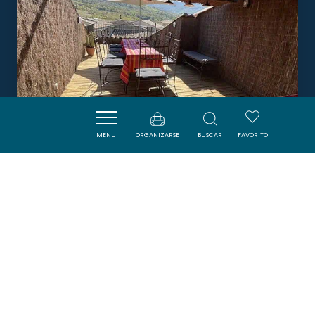
MENU
ORGANIZARSE
BUSCAR
FAVORITO
LE TAURILLOU
TAURIZE