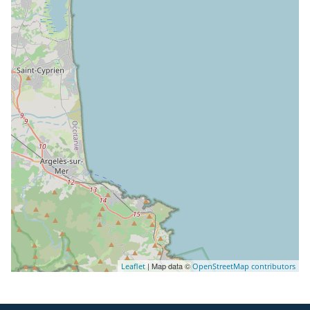
| Map data ©
Leaflet
OpenStreetMap contributors