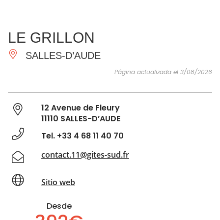
VER Y
IMPRESCINDIBLES
INSPIRACIONES
AGE
LE GRILLON
HACER
SALLES-D’AUDE
Página actualizada el 3/08/2026
12 Avenue de Fleury
11110 SALLES-D’AUDE
Tel. +33 4 68 11 40 70
contact.11@gites-sud.fr
Sitio web
Desde