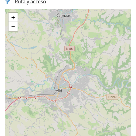
Ruta y acceso
+
−