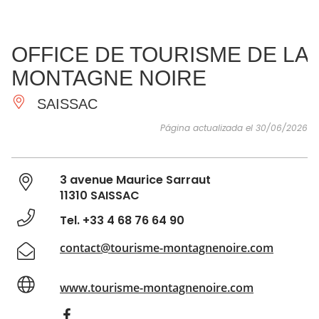
VER Y
IMPRESCINDIBLES
INSPIRACIONES
AGE
OFFICE DE TOURISME DE LA
HACER
MONTAGNE NOIRE
SAISSAC
Página actualizada el 30/06/2026
3 avenue Maurice Sarraut
11310 SAISSAC
Tel. +33 4 68 76 64 90
contact@tourisme-montagnenoire.com
www.tourisme-montagnenoire.com