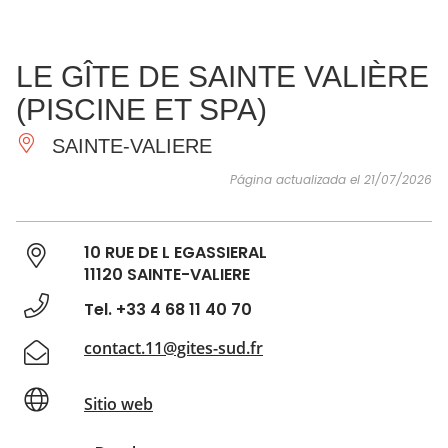
VER Y
IMPRESCINDIBLES
INSPIRACIONES
AGE
LE GÎTE DE SAINTE VALIÈRE
HACER
(PISCINE ET SPA)
SAINTE-VALIERE
Página actualizada el 21/07/2026
10 RUE DE L EGASSIERAL
11120 SAINTE-VALIERE
Tel. +33 4 68 11 40 70
contact.11@gites-sud.fr
Sitio web