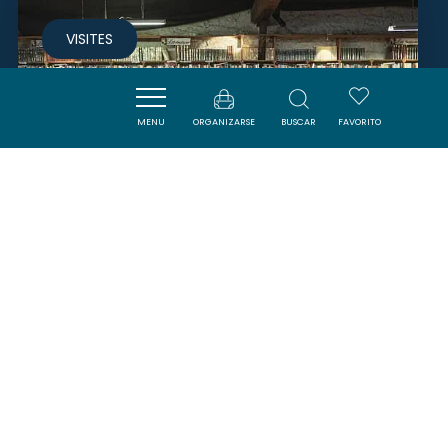
VISITES
MENU
ORGANIZARSE
BUSCAR
FAVORITO
LIBRAIRIE ANCIENNE - LE
TROUVE TOUT DU LIVRE
SAINT-NAZAIRE-D'AUDE