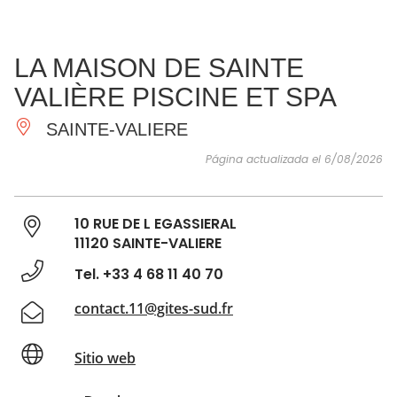
VER Y
IMPRESCINDIBLES
INSPIRACIONES
AGE
LA MAISON DE SAINTE
HACER
VALIÈRE PISCINE ET SPA
SAINTE-VALIERE
Página actualizada el 6/08/2026
10 RUE DE L EGASSIERAL
11120 SAINTE-VALIERE
Tel. +33 4 68 11 40 70
contact.11@gites-sud.fr
Sitio web