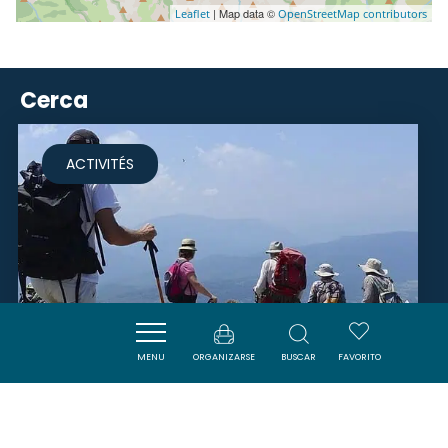
| Map data ©
Leaflet
OpenStreetMap contributors
Cerca
ACTIVITÉS
MENU
ORGANIZARSE
BUSCAR
FAVORITO