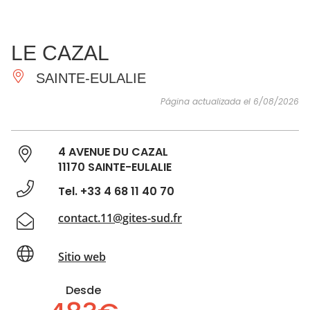
VER Y
IMPRESCINDIBLES
INSPIRACIONES
AGE
LE CAZAL
HACER
SAINTE-EULALIE
Página actualizada el 6/08/2026
4 AVENUE DU CAZAL
11170 SAINTE-EULALIE
Tel. +33 4 68 11 40 70
contact.11@gites-sud.fr
Sitio web
Desde